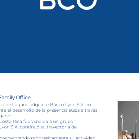
amily Office
io de Lugano adquiere Banco Lyon S.A. en
e el desarrollo de la presencia suiza a través
ugano.
n Costa Rica fue vendida a un grupo
Lyon S.A. continuó su trayectoria de
e concentrando progresivamente su actividad