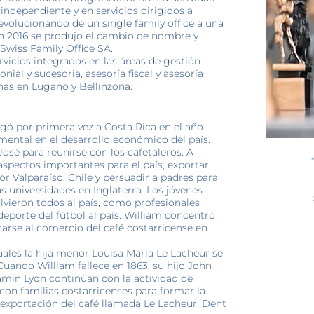
independiente y en servicios dirigidos a
evolucionando de un single family office a una
En 2016 se produjo el cambio de nombre y
Swiss Family Office SA.
rvicios integrados en las áreas de gestión
nial y sucesoria, asesoría fiscal y asesoría
cinas en Lugano y Bellinzona.
egó por primera vez a Costa Rica en el año
ental en el desarrollo económico del país.
José para reunirse con los cafetaleros. A
spectos importantes para el país, exportar
or Valparaíso, Chile y persuadir a padres para
las universidades en Inglaterra. Los jóvenes
vieron todos al país, como profesionales
eporte del fútbol al país. William concentró
carse al comercio del café costarricense en
cuales la hija menor Louisa Maria Le Lacheur se
uando William fallece en 1863, su hijo John
amín Lyon continúan con la actividad de
 con familias costarricenses para formar la
exportación del café llamada Le Lacheur, Dent