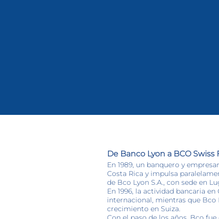
De Banco Lyon a BCO Swiss F
En 1989, un banquero y empresar
Costa Rica y impulsa paralelament
de Bco Lyon S.A., con sede en L
En 1996, la actividad bancaria e
internacional, mientras que Bco 
crecimiento en Suiza.
Con el paso de los años, Bco fu