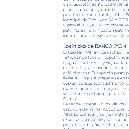
en el asesoramiento patrimonial 
clientes privados y empresarios, 
plataforma multi-family office. 
logotipo: de Bco Lyon SA a BCO 
Desde el 2016, el Grupo ofrece se
patrimonial, planificación patrimo
inmobiliaria, a través de sus ofi
Los inicios de BANCO LYON
El Capitán William Le Lacheur ll
1843, donde tuvo un papel fundam
Llega a Puntarenas y viaja a San 
quienes logra convencer en dos a
café directo a Europa sin pasar p
llevar a 16 hijos a prepararse en 
costarricenses eventualmente vol
quienes además introdujeron el d
sus esfuerzos y barcos para dedi
Europa.
Le Lacheur tiene 5 hijos, de los 
casó con Benjamín Abbot Lyon. C
Allez Le Lacheur y su yerno Benj
exportación de café y se asocian
primera compañía dedicada a la 