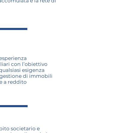
ccomulata e la rete di
 esperienza
iari con l’obiettivo
qualsiasi esigenza
e gestione di immobili
e a reddito
ito societario e