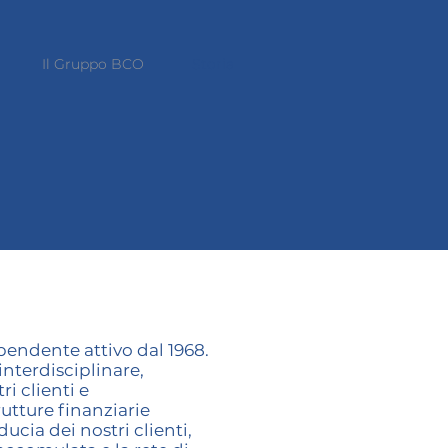
Il Gruppo BCO
Storia
pendente attivo dal 1968.
nterdisciplinare,
i clienti e
utture finanziarie
ucia dei nostri clienti,